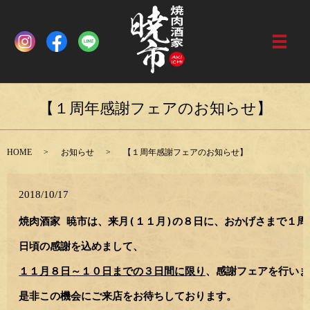
メニ
【１周年感謝フェアのお知らせ】
HOME
お知らせ
【１周年感謝フェアのお知らせ】
2018/10/17
焼肉酒家 暁市は、来月(１１月)の８日に、おかげさまで１周
日頃の感謝を込めまして、
１１月８日～１０日までの３日間に限り
、
感謝
フェアを行いま
是非この機会にご来店をお待ちしております。