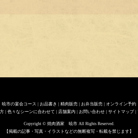
暁市の宴会コース
|
お品書き
|
精肉販売
|
お弁当販売
|
オンライン予約
方
|
色々なシーンに合わせて
|
店舗案内
|
お問い合わせ
|
サイトマップ
|
Copyright © 焼肉酒家 暁市 All Rights Reserved.
【掲載の記事・写真・イラストなどの無断複写・転載を禁じます】